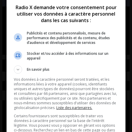
Radio X demande votre consentement pour
utiliser vos données à caractère personnel
Ouellet en direct – Intégral du 07-
dans les cas suivants :
08-2026
Publicités et contenu personnalisés, mesure de
Ouellet en direct - Intégral du 07-08-2026
performance des publicités et du contenu, études
d’audience et développement de services
Stocker et/ou accéder à des informations sur un
appareil
En savoir plus
Vos données à caractère personnel seront traitées, et les
informations liées à votre appareil (cookies, identifiants
uniques et autres types de données) pourront être stockées
et consultées par 66 partenaires, ainsi que partagées avec lui,
ou utilisées spécifiquement par ce site. Nos partenaires et
nous-mêmes sommes susceptibles d'utiliser des données de
géolocalisation précises.
Liste des partenaires.
Certains fournisseurs sont susceptibles de traiter vos
données à caractère personnel sur la base de l'intérêt
légitime. Vous pouvez vous y opposer en gérant vos options
ci-dessous. Recherchez un lien en bas de cette page ou dans