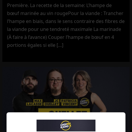
Première. La recette de la semaine: L’hampe de
bœuf marinée au vin rougePour la viande : Trancher
l’hampe en biais, dans le sens contraire des fibres de
la viande pour une tendreté maximale La marinade
(À faire à l’avance) Couper l’hampe de bœuf en 4
portions égales si elle […]