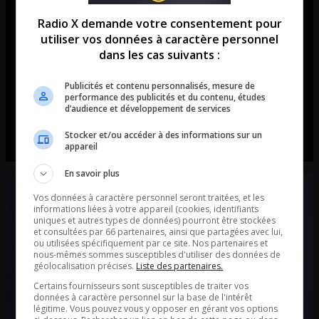
La chronique de Frédéric Dorion d’Alimentation
Radio X demande votre consentement pour
Première. La recette de la semaine: L’hampe de
utiliser vos données à caractère personnel
bœuf marinée au vin rougePour la viande : Trancher
dans les cas suivants :
l’hampe en biais, dans le sens contraire des fibres de
la viande pour une tendreté maximale La marinade
Publicités et contenu personnalisés, mesure de
performance des publicités et du contenu, études
(À faire à l’avance) Couper l’hampe de bœuf en 4
d’audience et développement de services
portions égales si elle […]
Stocker et/ou accéder à des informations sur un
appareil
En savoir plus
Vos données à caractère personnel seront traitées, et les
informations liées à votre appareil (cookies, identifiants
uniques et autres types de données) pourront être stockées
et consultées par 66 partenaires, ainsi que partagées avec lui,
ou utilisées spécifiquement par ce site. Nos partenaires et
nous-mêmes sommes susceptibles d'utiliser des données de
géolocalisation précises.
Liste des partenaires.
Certains fournisseurs sont susceptibles de traiter vos
données à caractère personnel sur la base de l'intérêt
légitime. Vous pouvez vous y opposer en gérant vos options