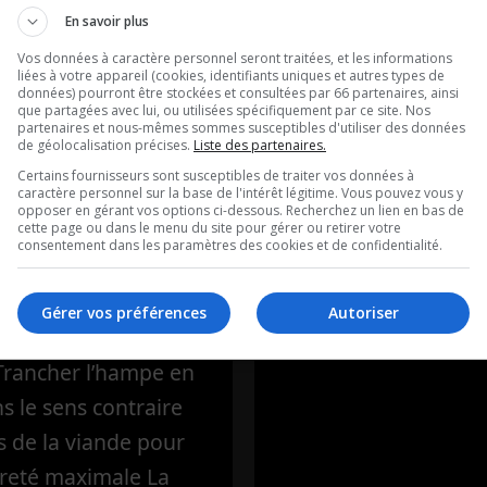
ntation
Ouellet en dir
En savoir plus
ère: L’hampe
Vos données à caractère personnel seront traitées, et les informations
Intégral du 07
liées à votre appareil (cookies, identifiants uniques et autres types de
uf marinée au
données) pourront être stockées et consultées par 66 partenaires, ainsi
2026
que partagées avec lui, ou utilisées spécifiquement par ce site. Nos
partenaires et nous-mêmes sommes susceptibles d'utiliser des données
ouge
de géolocalisation précises.
Liste des partenaires.
Ouellet en direct - In
Certains fournisseurs sont susceptibles de traiter vos données à
caractère personnel sur la base de l'intérêt légitime. Vous pouvez vous y
ique de Frédéric
07-08-2026
opposer en gérant vos options ci-dessous. Recherchez un lien en bas de
cette page ou dans le menu du site pour gérer ou retirer votre
’Alimentation
consentement dans les paramètres des cookies et de confidentialité.
 La recette de la
 L’hampe de bœuf
Gérer vos préférences
Autoriser
au vin rougePour la
 Trancher l’hampe en
ns le sens contraire
s de la viande pour
reté maximale La