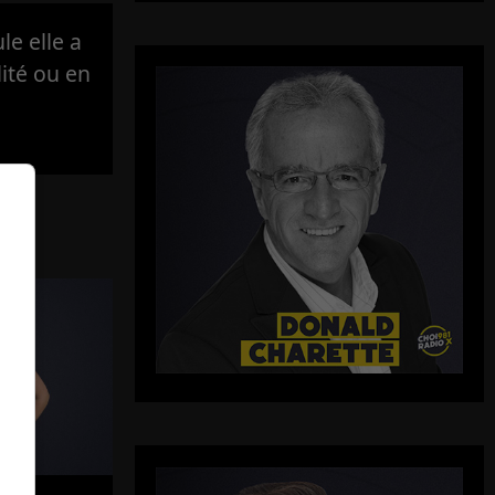
e elle a
lité ou en