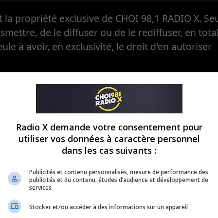
la propriété exclusive de CHOI 98,1 RADIO X. Seul
ansmettre, de le diffuser ou de le rediffuser, en tota
eule à avoir, en exclusivité, le droit d'en autoriser
Radio X demande votre consentement pour
utiliser vos données à caractère personnel
dans les cas suivants :
Publicités et contenu personnalisés, mesure de performance des
publicités et du contenu, études d’audience et développement de
services
Stocker et/ou accéder à des informations sur un appareil