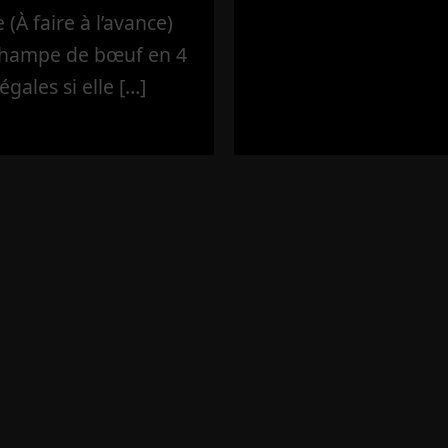
(À faire à l’avance)
’hampe de bœuf en 4
égales si elle […]