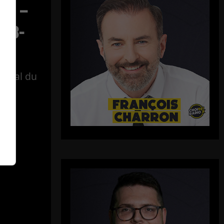
ect –
-08-
tégral du