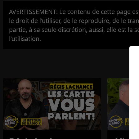
AVERTISSEMENT: Le contenu de cette page est 
le droit de l'utiliser, de le reproduire, de le tr
partie, à sa seule discrétion, aussi, elle est la s
l'utilisation.