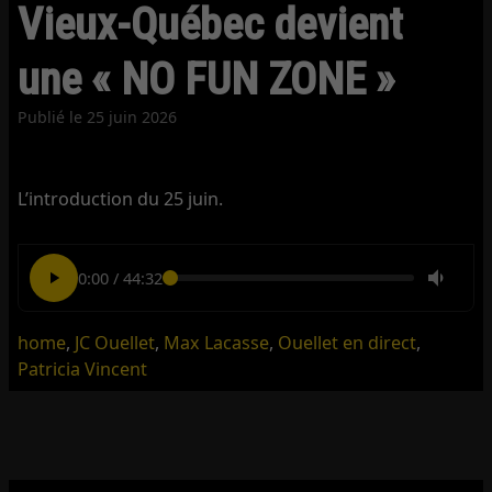
Vieux-Québec devient
une « NO FUN ZONE »
Publié le
25 juin 2026
L’introduction du 25 juin.
0:00
/
44:32
home
,
JC Ouellet
,
Max Lacasse
,
Ouellet en direct
,
Patricia Vincent