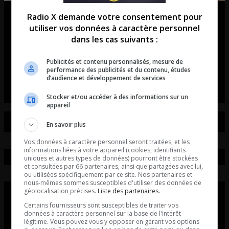
Match2Ride : l’application qui
Radio X demande votre consentement pour
utiliser vos données à caractère personnel
révolutionne les rassemblements
dans les cas suivants :
de voitures et de motos!
Publicités et contenu personnalisés, mesure de
performance des publicités et du contenu, études
L’entrevue avec David Beaudoin
d’audience et développement de services
Stocker et/ou accéder à des informations sur un
appareil
En savoir plus
Vos données à caractère personnel seront traitées, et les
informations liées à votre appareil (cookies, identifiants
uniques et autres types de données) pourront être stockées
et consultées par 66 partenaires, ainsi que partagées avec lui,
ou utilisées spécifiquement par ce site. Nos partenaires et
nous-mêmes sommes susceptibles d'utiliser des données de
géolocalisation précises.
Liste des partenaires.
Certains fournisseurs sont susceptibles de traiter vos
données à caractère personnel sur la base de l'intérêt
légitime. Vous pouvez vous y opposer en gérant vos options