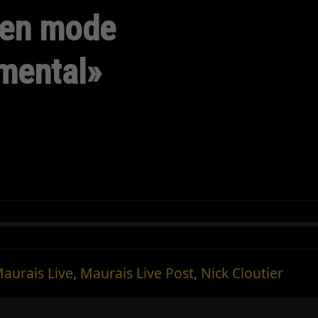
 en mode
mental»
aurais Live
,
Maurais Live Post
,
Nick Cloutier