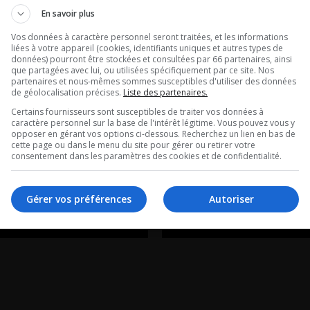
En savoir plus
Vos données à caractère personnel seront traitées, et les informations
tian Page:
Est-ce le bon
liées à votre appareil (cookies, identifiants uniques et autres types de
données) pourront être stockées et consultées par 66 partenaires, ainsi
que partagées avec lui, ou utilisées spécifiquement par ce site. Nos
a besoin de
moment pour
partenaires et nous-mêmes sommes susceptibles d'utiliser des données
de géolocalisation précises.
Liste des partenaires.
s! »
vendre ou ach
Certains fournisseurs sont susceptibles de traiter vos données à
caractère personnel sur la base de l'intérêt légitime. Vous pouvez vous y
opposer en gérant vos options ci-dessous. Recherchez un lien en bas de
ique de Christian
La chronique de Sim
cette page ou dans le menu du site pour gérer ou retirer votre
consentement dans les paramètres des cookies et de confidentialité.
Laberge
Gérer vos préférences
Autoriser