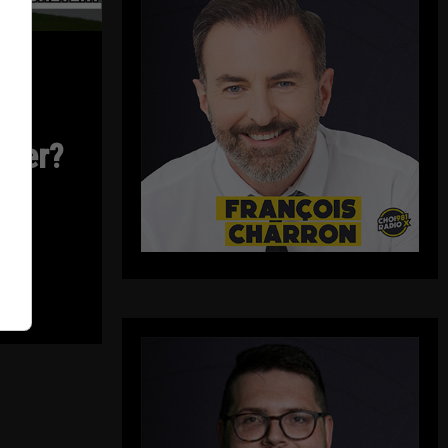
eter?
on