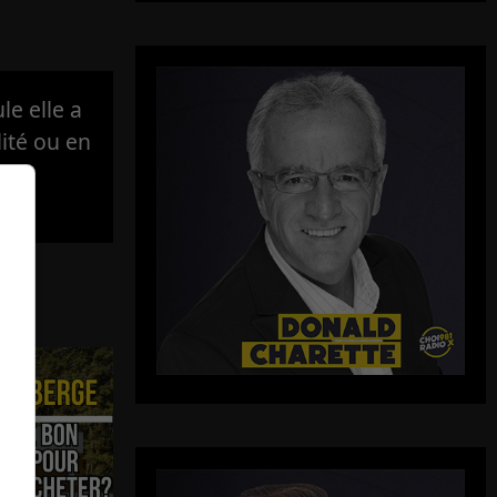
e elle a
lité ou en