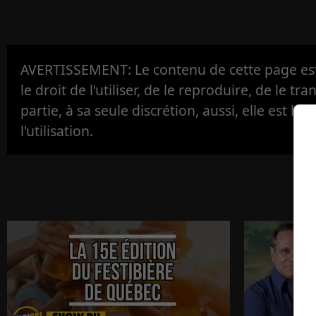
AVERTISSEMENT: Le contenu de cette page est 
le droit de l'utiliser, de le reproduire, de le tr
partie, à sa seule discrétion, aussi, elle est la s
l'utilisation.