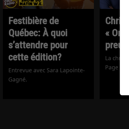
Festibière de
Chris
Québec: À quoi
« On 
s’attendre pour
preuve
cette édition?
La chron
Page
Entrevue avec Sara Lapointe-
Gagné.