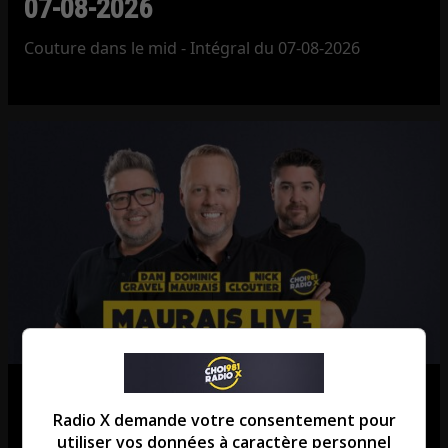
07-08-2026
Couture dans le mid - Intégral du 07-08-2026
Maurais Live – Intégral du 07-08-
Radio X demande votre consentement pour
2026
utiliser vos données à caractère personnel