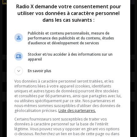
Radio X demande votre consentement pour
L’introduction | La course est
utiliser vos données à caractère personnel
dans les cas suivants :
officiellement lancée!
Publicités et contenu personnalisés, mesure de
L’introduction du 7 août.
performance des publicités et du contenu, études
d’audience et développement de services
Stocker et/ou accéder à des informations sur un
appareil
En savoir plus
Vos données à caractère personnel seront traitées, et les
informations liées à votre appareil (cookies, identifiants
uniques et autres types de données) pourront être stockées
et consultées par 66 partenaires, ainsi que partagées avec lui,
ou utilisées spécifiquement par ce site. Nos partenaires et
nous-mêmes sommes susceptibles d'utiliser des données de
géolocalisation précises.
Liste des partenaires.
Certains fournisseurs sont susceptibles de traiter vos
données à caractère personnel sur la base de l'intérêt
légitime. Vous pouvez vous y opposer en gérant vos options
ci-dessous. Recherchez un lien en bas de cette page ou dans