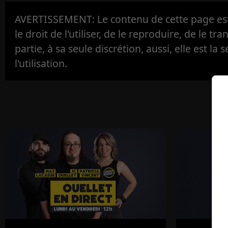
AVERTISSEMENT: Le contenu de cette page est 
le droit de l'utiliser, de le reproduire, de le tr
partie, à sa seule discrétion, aussi, elle est la s
l'utilisation.