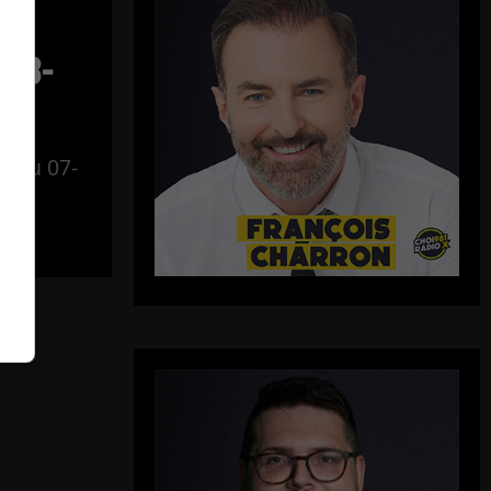
–
-08-
al du 07-