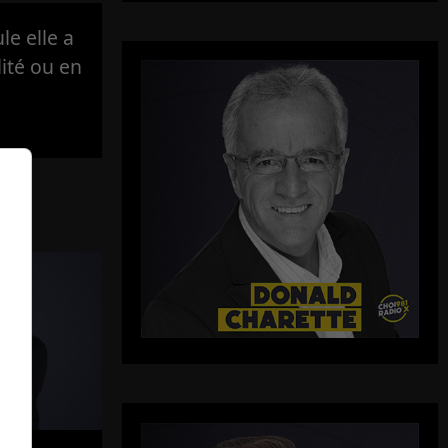
e elle a
lité ou en