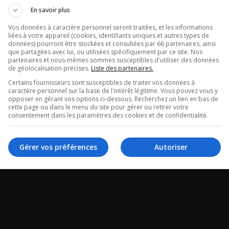
re dans le mid
Maurais Live 
En savoir plus
gral du 07-08-
Vos données à caractère personnel seront traitées, et les informations
Intégral du 07
liées à votre appareil (cookies, identifiants uniques et autres types de
données) pourront être stockées et consultées par 66 partenaires, ainsi
2026
que partagées avec lui, ou utilisées spécifiquement par ce site. Nos
partenaires et nous-mêmes sommes susceptibles d'utiliser des données
de géolocalisation précises.
Liste des partenaires.
ans le mid - Intégral
Maurais Live - Intégr
Certains fournisseurs sont susceptibles de traiter vos données à
caractère personnel sur la base de l'intérêt légitime. Vous pouvez vous y
-2026
08-2026
opposer en gérant vos options ci-dessous. Recherchez un lien en bas de
cette page ou dans le menu du site pour gérer ou retirer votre
consentement dans les paramètres des cookies et de confidentialité.
Gérer vos préférences
Autoriser