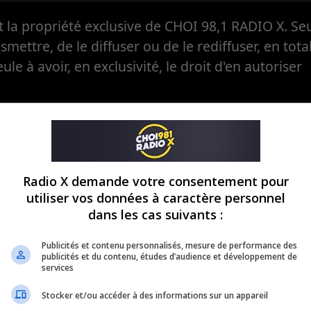
la propriété exclusive de CHOI 98,1 RADIO X. Seul
ansmettre, de le diffuser ou de le rediffuser, en tota
eule à avoir, en exclusivité, le droit d'en autoriser
Radio X demande votre consentement pour
utiliser vos données à caractère personnel
dans les cas suivants :
Publicités et contenu personnalisés, mesure de performance des
publicités et du contenu, études d’audience et développement de
services
Stocker et/ou accéder à des informations sur un appareil