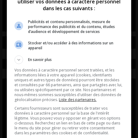
de voitures et de motos!
utiliser vos données à caractère personnel
dans les cas suivants :
L’entrevue avec David Beaudoin
Publicités et contenu personnalisés, mesure de
performance des publicités et du contenu, études
d’audience et développement de services
Stocker et/ou accéder à des informations sur un
appareil
En savoir plus
Vos données à caractère personnel seront traitées, et les
informations liées à votre appareil (cookies, identifiants
uniques et autres types de données) pourront être stockées
et consultées par 66 partenaires, ainsi que partagées avec lui,
ou utilisées spécifiquement par ce site. Nos partenaires et
nous-mêmes sommes susceptibles d'utiliser des données de
géolocalisation précises.
Liste des partenaires.
Certains fournisseurs sont susceptibles de traiter vos
données à caractère personnel sur la base de l'intérêt
légitime. Vous pouvez vous y opposer en gérant vos options
ci-dessous. Recherchez un lien en bas de cette page ou dans
le menu du site pour gérer ou retirer votre consentement
dans les paramètres des cookies et de confidentialité.