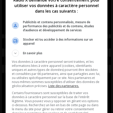
Babu à la recousse de SANAIR
utiliser vos données à caractère personnel
dans les cas suivants :
Dany »Babu » Bernier nous explique pourquoi il
s’implique dans la défense de la piste de Sanair
Publicités et contenu personnalisés, mesure de
performance des publicités et du contenu, études
d’audience et développement de services
Stocker et/ou accéder à des informations sur un
appareil
En savoir plus
Vos données à caractère personnel seront traitées, et les
informations liées à votre appareil (cookies, identifiants
uniques et autres types de données) pourront être stockées
et consultées par 66 partenaires, ainsi que partagées avec lui,
ou utilisées spécifiquement par ce site. Nos partenaires et
nous-mêmes sommes susceptibles d'utiliser des données de
géolocalisation précises.
Liste des partenaires.
Certains fournisseurs sont susceptibles de traiter vos
données à caractère personnel sur la base de l'intérêt
légitime. Vous pouvez vous y opposer en gérant vos options
ci-dessous. Recherchez un lien en bas de cette page ou dans
le menu du site pour gérer ou retirer votre consentement