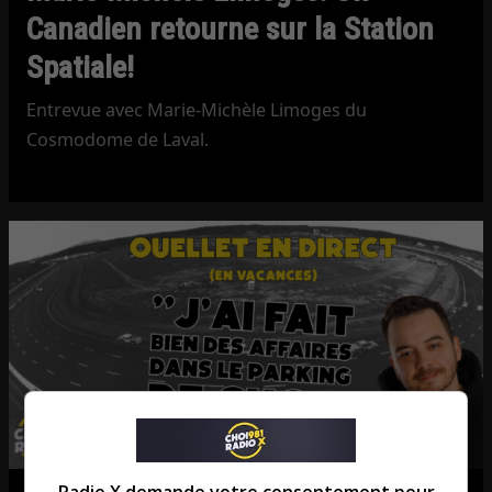
Canadien retourne sur la Station
Spatiale!
Entrevue avec Marie-Michèle Limoges du
Cosmodome de Laval.
Radio X demande votre consentement pour