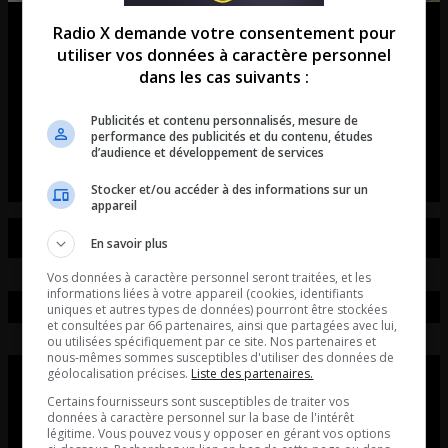
Match2Ride : l’application qui
Radio X demande votre consentement pour
utiliser vos données à caractère personnel
révolutionne les rassemblements
dans les cas suivants :
de voitures et de motos!
Publicités et contenu personnalisés, mesure de
performance des publicités et du contenu, études
L’entrevue avec David Beaudoin
d’audience et développement de services
Stocker et/ou accéder à des informations sur un
appareil
En savoir plus
Vos données à caractère personnel seront traitées, et les
informations liées à votre appareil (cookies, identifiants
uniques et autres types de données) pourront être stockées
et consultées par 66 partenaires, ainsi que partagées avec lui,
ou utilisées spécifiquement par ce site. Nos partenaires et
nous-mêmes sommes susceptibles d'utiliser des données de
géolocalisation précises.
Liste des partenaires.
Certains fournisseurs sont susceptibles de traiter vos
données à caractère personnel sur la base de l'intérêt
légitime. Vous pouvez vous y opposer en gérant vos options