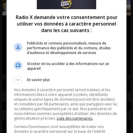
Radio X demande votre consentement pour
utiliser vos données à caractère personnel
Match2Ride : l’application qui
dans les cas suivants :
révolutionne les rassemblements
Publicités et contenu personnalisés, mesure de
de voitures et de motos!
performance des publicités et du contenu, études
d’audience et développement de services
L’entrevue avec David Beaudoin
Stocker et/ou accéder à des informations sur un
appareil
En savoir plus
Vos données à caractère personnel seront traitées, et les
informations liées à votre appareil (cookies, identifiants
uniques et autres types de données) pourront être stockées
et consultées par 66 partenaires, ainsi que partagées avec lui,
ou utilisées spécifiquement par ce site. Nos partenaires et
nous-mêmes sommes susceptibles d'utiliser des données de
géolocalisation précises.
Liste des partenaires.
Certains fournisseurs sont susceptibles de traiter vos
données à caractère personnel sur la base de l'intérêt