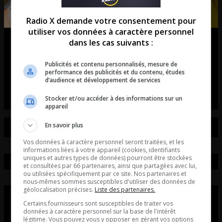
Radio X demande votre consentement pour
utiliser vos données à caractère personnel
Julie Poirier: Est-ce qu’il y a une
dans les cas suivants :
recrudescence des ITSS?
Publicités et contenu personnalisés, mesure de
performance des publicités et du contenu, études
La chronique de Julie Poirier.
d’audience et développement de services
Stocker et/ou accéder à des informations sur un
appareil
En savoir plus
Vos données à caractère personnel seront traitées, et les
informations liées à votre appareil (cookies, identifiants
uniques et autres types de données) pourront être stockées
et consultées par 66 partenaires, ainsi que partagées avec lui,
ou utilisées spécifiquement par ce site. Nos partenaires et
nous-mêmes sommes susceptibles d'utiliser des données de
géolocalisation précises.
Liste des partenaires.
Certains fournisseurs sont susceptibles de traiter vos
données à caractère personnel sur la base de l'intérêt
légitime. Vous pouvez vous y opposer en gérant vos options