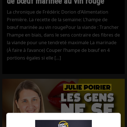
de bœuf marinée au vin rouge
La chronique de Frédéric Dorion d’Alimentation
Première. La recette de la semaine: L’hampe de
bœuf marinée au vin rougePour la viande : Trancher
l’hampe en biais, dans le sens contraire des fibres de
la viande pour une tendreté maximale La marinade
(À faire à l’avance) Couper l’hampe de bœuf en 4
portions égales si elle […]