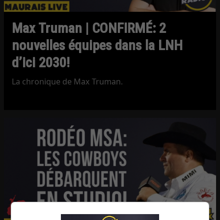
Max Truman | CONFIRMÉ: 2
nouvelles équipes dans la LNH
d’ici 2030!
La chronique de Max Truman.