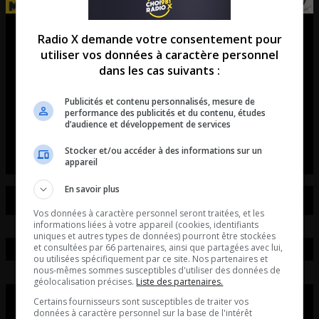
Rodéo MSA | Le FAMEUX
Radio X demande votre consentement pour
utiliser vos données à caractère personnel
terrassement du bouvillon et bien
dans les cas suivants :
plus au Rodéo MSA!
Publicités et contenu personnalisés, mesure de
performance des publicités et du contenu, études
La chronique tatoué rodéo avec Danny Boucher et
d’audience et développement de services
invités.
Stocker et/ou accéder à des informations sur un
appareil
En savoir plus
Vos données à caractère personnel seront traitées, et les
informations liées à votre appareil (cookies, identifiants
uniques et autres types de données) pourront être stockées
et consultées par 66 partenaires, ainsi que partagées avec lui,
ou utilisées spécifiquement par ce site. Nos partenaires et
nous-mêmes sommes susceptibles d'utiliser des données de
géolocalisation précises.
Liste des partenaires.
Certains fournisseurs sont susceptibles de traiter vos
données à caractère personnel sur la base de l'intérêt