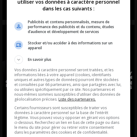
d’esprit avec Émilie
utiliser vos données à caractère personnel
dans les cas suivants :
Mel et Nick reçoivent Émilie Gagnon-Tremblay en studio
Publicités et contenu personnalisés, mesure de
performance des publicités et du contenu, études
d’audience et développement de services
Stocker et/ou accéder à des informations sur un
appareil
En savoir plus
Vos données à caractère personnel seront traitées, et les
informations liées à votre appareil (cookies, identifiants
uniques et autres types de données) pourront être stockées
et consultées par 66 partenaires, ainsi que partagées avec lui,
ou utilisées spécifiquement par ce site. Nos partenaires et
nous-mêmes sommes susceptibles d'utiliser des données de
géolocalisation précises.
Liste des partenaires.
EP. 228 | La communication avec
Certains fournisseurs sont susceptibles de traiter vos
les défunts avec Émilie Gagnon-
données à caractère personnel sur la base de l'intérêt
légitime. Vous pouvez vous y opposer en gérant vos options
ci-dessous. Recherchez un lien en bas de cette page ou dans
Tremblay, médium
le menu du site pour gérer ou retirer votre consentement
dans les paramètres des cookies et de confidentialité.
Mel et Nick reçoivent une médium en studio