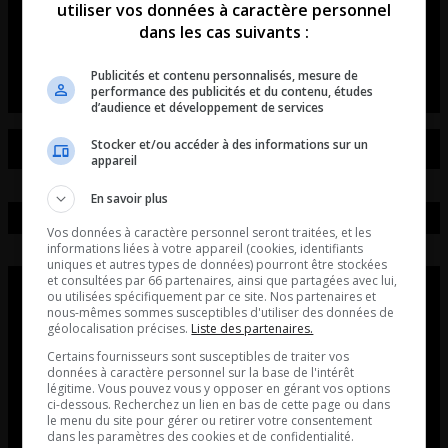
utiliser vos données à caractère personnel
immobilier de Québec RALENTI!
dans les cas suivants :
La chronique de Pierre Couture.
Publicités et contenu personnalisés, mesure de
performance des publicités et du contenu, études
d’audience et développement de services
Stocker et/ou accéder à des informations sur un
appareil
En savoir plus
Vos données à caractère personnel seront traitées, et les
informations liées à votre appareil (cookies, identifiants
uniques et autres types de données) pourront être stockées
et consultées par 66 partenaires, ainsi que partagées avec lui,
ou utilisées spécifiquement par ce site. Nos partenaires et
nous-mêmes sommes susceptibles d'utiliser des données de
géolocalisation précises.
Liste des partenaires.
Certains fournisseurs sont susceptibles de traiter vos
données à caractère personnel sur la base de l'intérêt
légitime. Vous pouvez vous y opposer en gérant vos options
ci-dessous. Recherchez un lien en bas de cette page ou dans
le menu du site pour gérer ou retirer votre consentement
dans les paramètres des cookies et de confidentialité.