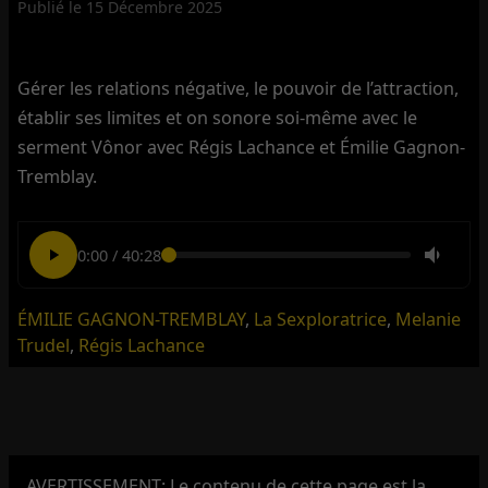
Publié le
15 Décembre 2025
Gérer les relations négative, le pouvoir de l’attraction,
établir ses limites et on sonore soi-même avec le
serment Vônor avec Régis Lachance et Émilie Gagnon-
Tremblay.
0:00
/
40:28
ÉMILIE GAGNON-TREMBLAY
,
La Sexploratrice
,
Melanie
Trudel
,
Régis Lachance
AVERTISSEMENT: Le contenu de cette page est la