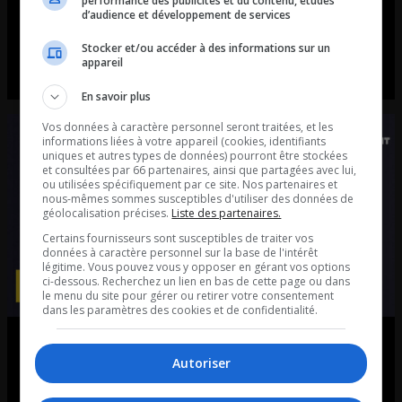
performance des publicités et du contenu, études
La manipulation dans le couple –
d’audience et développement de services
Émission du 11 octobre 2024
Stocker et/ou accéder à des informations sur un
appareil
Avec Mélanie Trudel et le Dr. Paul Simard, psychologue
En savoir plus
Vos données à caractère personnel seront traitées, et les
informations liées à votre appareil (cookies, identifiants
uniques et autres types de données) pourront être stockées
et consultées par 66 partenaires, ainsi que partagées avec lui,
ou utilisées spécifiquement par ce site. Nos partenaires et
nous-mêmes sommes susceptibles d'utiliser des données de
géolocalisation précises.
Liste des partenaires.
Certains fournisseurs sont susceptibles de traiter vos
données à caractère personnel sur la base de l'intérêt
légitime. Vous pouvez vous y opposer en gérant vos options
ci-dessous. Recherchez un lien en bas de cette page ou dans
le menu du site pour gérer ou retirer votre consentement
dans les paramètres des cookies et de confidentialité.
Les proches aidant – Émission du
Autoriser
4 octobre 2024