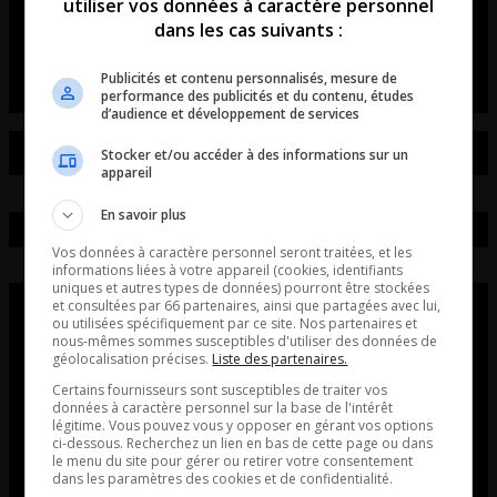
de voitures et de motos!
utiliser vos données à caractère personnel
dans les cas suivants :
L’entrevue avec David Beaudoin
Publicités et contenu personnalisés, mesure de
performance des publicités et du contenu, études
d’audience et développement de services
Stocker et/ou accéder à des informations sur un
appareil
En savoir plus
Vos données à caractère personnel seront traitées, et les
informations liées à votre appareil (cookies, identifiants
uniques et autres types de données) pourront être stockées
et consultées par 66 partenaires, ainsi que partagées avec lui,
ou utilisées spécifiquement par ce site. Nos partenaires et
nous-mêmes sommes susceptibles d'utiliser des données de
géolocalisation précises.
Liste des partenaires.
Certains fournisseurs sont susceptibles de traiter vos
données à caractère personnel sur la base de l'intérêt
légitime. Vous pouvez vous y opposer en gérant vos options
ci-dessous. Recherchez un lien en bas de cette page ou dans
le menu du site pour gérer ou retirer votre consentement
dans les paramètres des cookies et de confidentialité.