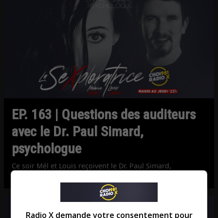
EP. 163 | Questions des auditeurs
avec le Dr. Paul Simard,
psychologue
Ce soir Mél et Louis reçoivent le Dr. Paul Simard,
psychologue.
Radio X demande votre consentement pour