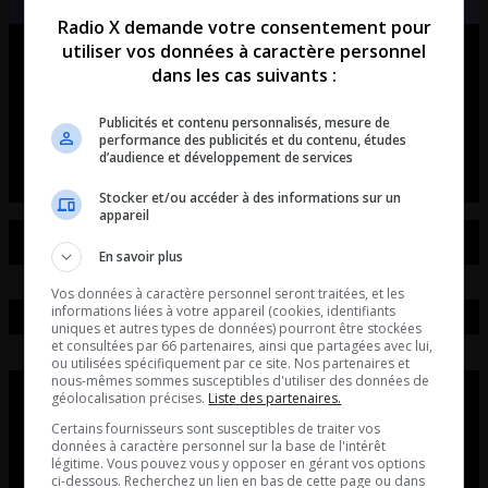
Radio X demande votre consentement pour
utiliser vos données à caractère personnel
Ouellet en direct – Intégral du 07-
dans les cas suivants :
08-2026
Publicités et contenu personnalisés, mesure de
Ouellet en direct - Intégral du 07-08-2026
performance des publicités et du contenu, études
d’audience et développement de services
Stocker et/ou accéder à des informations sur un
appareil
En savoir plus
Vos données à caractère personnel seront traitées, et les
informations liées à votre appareil (cookies, identifiants
uniques et autres types de données) pourront être stockées
et consultées par 66 partenaires, ainsi que partagées avec lui,
ou utilisées spécifiquement par ce site. Nos partenaires et
nous-mêmes sommes susceptibles d'utiliser des données de
géolocalisation précises.
Liste des partenaires.
Certains fournisseurs sont susceptibles de traiter vos
données à caractère personnel sur la base de l'intérêt
légitime. Vous pouvez vous y opposer en gérant vos options
ci-dessous. Recherchez un lien en bas de cette page ou dans