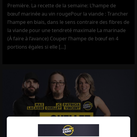
Première. La recette de la semaine: L’hampe de
bœuf marinée au vin rougePour la viande : Trancher
l’hampe en biais, dans le sens contraire des fibres de
la viande pour une tendreté maximale La marinade
(À faire à l’avance) Couper l’hampe de bœuf en 4
portions égales si elle […]