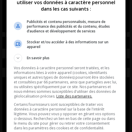
immobilier de Québec RALENTI!
utiliser vos données à caractère personnel
dans les cas suivants :
La chronique de Pierre Couture.
Publicités et contenu personnalisés, mesure de
performance des publicités et du contenu, études
d’audience et développement de services
Stocker et/ou accéder à des informations sur un
appareil
En savoir plus
Vos données à caractère personnel seront traitées, et les
informations liées à votre appareil (cookies, identifiants
uniques et autres types de données) pourront être stockées
et consultées par 66 partenaires, ainsi que partagées avec lui,
ou utilisées spécifiquement par ce site. Nos partenaires et
nous-mêmes sommes susceptibles d'utiliser des données de
géolocalisation précises.
Liste des partenaires.
Certains fournisseurs sont susceptibles de traiter vos
données à caractère personnel sur la base de l'intérêt
légitime. Vous pouvez vous y opposer en gérant vos options
ci-dessous. Recherchez un lien en bas de cette page ou dans
le menu du site pour gérer ou retirer votre consentement
dans les paramètres des cookies et de confidentialité.