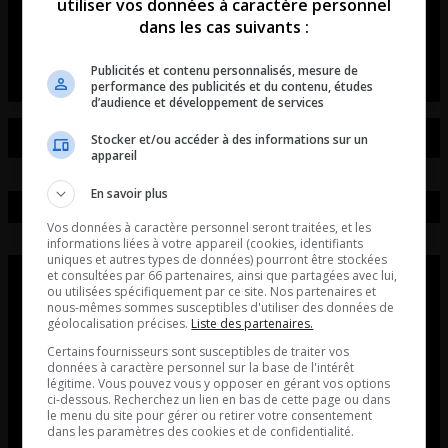
de voitures et de motos!
utiliser vos données à caractère personnel
dans les cas suivants :
L’entrevue avec David Beaudoin
Publicités et contenu personnalisés, mesure de
performance des publicités et du contenu, études
d’audience et développement de services
Stocker et/ou accéder à des informations sur un
appareil
En savoir plus
Vos données à caractère personnel seront traitées, et les
informations liées à votre appareil (cookies, identifiants
uniques et autres types de données) pourront être stockées
et consultées par 66 partenaires, ainsi que partagées avec lui,
ou utilisées spécifiquement par ce site. Nos partenaires et
nous-mêmes sommes susceptibles d'utiliser des données de
géolocalisation précises.
Liste des partenaires.
Certains fournisseurs sont susceptibles de traiter vos
données à caractère personnel sur la base de l'intérêt
légitime. Vous pouvez vous y opposer en gérant vos options
ci-dessous. Recherchez un lien en bas de cette page ou dans
le menu du site pour gérer ou retirer votre consentement
dans les paramètres des cookies et de confidentialité.