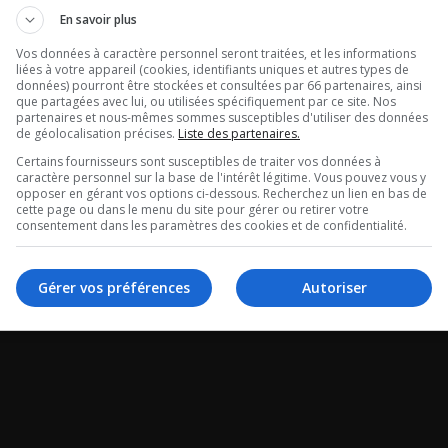
tour de Radio
Ouellet en dir
En savoir plus
tégral du 06-
Vos données à caractère personnel seront traitées, et les informations
Intégral du 06
liées à votre appareil (cookies, identifiants uniques et autres types de
données) pourront être stockées et consultées par 66 partenaires, ainsi
26
2026
que partagées avec lui, ou utilisées spécifiquement par ce site. Nos
partenaires et nous-mêmes sommes susceptibles d'utiliser des données
de géolocalisation précises.
Liste des partenaires.
 de Radio X -
Ouellet en direct - In
Certains fournisseurs sont susceptibles de traiter vos données à
caractère personnel sur la base de l'intérêt légitime. Vous pouvez vous y
 du 06-08-2026
06-08-2026
opposer en gérant vos options ci-dessous. Recherchez un lien en bas de
cette page ou dans le menu du site pour gérer ou retirer votre
consentement dans les paramètres des cookies et de confidentialité.
Gérer vos préférences
Autoriser