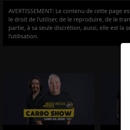
AVERTISSEMENT: Le contenu de cette page est 
le droit de l'utiliser, de le reproduire, de le tr
partie, à sa seule discrétion, aussi, elle est la s
l'utilisation.