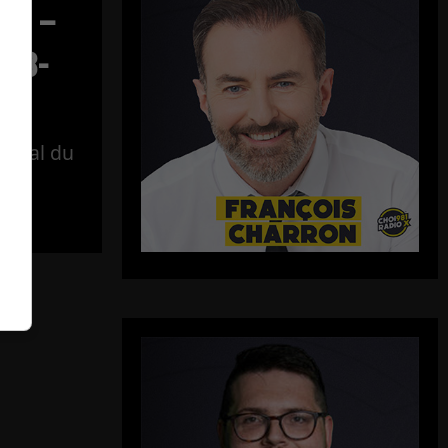
ect –
-08-
tégral du